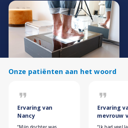
Onze patiënten aan het woord
format_quote
format_quote
Ervaring van
Ervaring v
Nancy
mevrouw v
“Mijn dochter was
“Ik had veel l