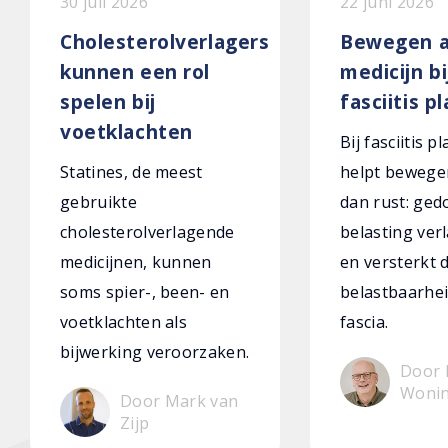
30 juli 2026
22 juni 2026
Cholesterolverlagers
Bewegen a
kunnen een rol
medicijn bi
spelen bij
fasciitis p
voetklachten
Bij fasciitis p
Statines, de meest
helpt bewege
gebruikte
dan rust: ged
cholesterolverlagende
belasting verl
medicijnen, kunnen
en versterkt 
soms spier-, been- en
belastbaarhei
voetklachten als
fascia.
bijwerking veroorzaken.
Door 
Woni
Door Mark van
Zijp