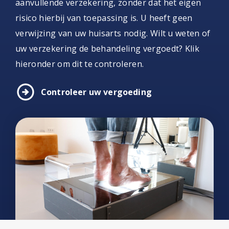
aanvullende verzekering, zonder dat het eigen
risico hierbij van toepassing is. U heeft geen
verwijzing van uw huisarts nodig. Wilt u weten of
uw verzekering de behandeling vergoedt? Klik
hieronder om dit te controleren.
arrow_circle_right
Controleer uw vergoeding