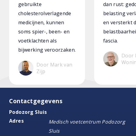
gebruikte
dan rust: ged
cholesterolverlagende
belasting verl
medicijnen, kunnen
en versterkt 
soms spier-, been- en
belastbaarhei
voetklachten als
fascia.
bijwerking veroorzaken.
Door 
Woni
Door Mark van
Zijp
Contactgegevens
Podozorg Sluis
Adres
Medisch voetcentrum Podozorg
Sluis