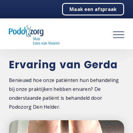
Maak een afspraak
Home
Behandelingen
Vergoedingen
Over ons
Ervaring van Gerda
Contact
Benieuwd hoe onze patiënten hun behandeling
bij onze praktijken hebben ervaren? De
onderstaande patiënt is behandeld door
Podozorg Den Helder.