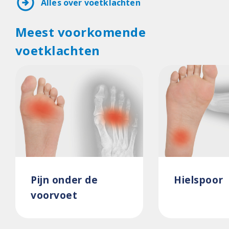
arrow_circle_right
Alles over voetklachten
Meest voorkomende
voetklachten
Pijn onder de
Hielspoor
voorvoet