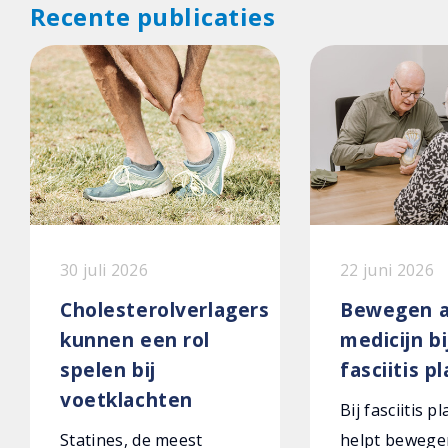
Recente publicaties
30 juli 2026
22 juni 2026
Cholesterolverlagers
Bewegen a
kunnen een rol
medicijn bi
spelen bij
fasciitis p
voetklachten
Bij fasciitis p
Statines, de meest
helpt bewege