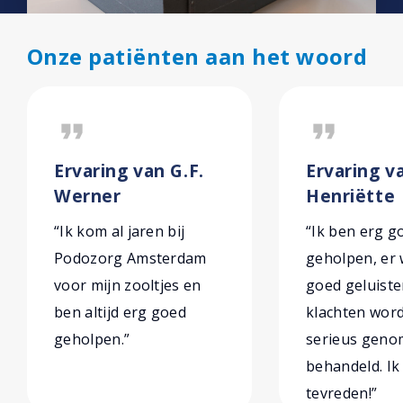
Onze patiënten aan het woord
format_quote
format_quote
Ervaring van G.F.
Ervaring v
Werner
Henriëtte
“Ik kom al jaren bij
“Ik ben erg g
Podozorg Amsterdam
geholpen, er
voor mijn zooltjes en
goed geluiste
ben altijd erg goed
klachten wor
geholpen.”
serieus geno
behandeld. Ik
tevreden!”