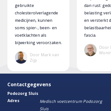
gebruikte
dan rust: ged
cholesterolverlagende
belasting verl
medicijnen, kunnen
en versterkt 
soms spier-, been- en
belastbaarhei
voetklachten als
fascia.
bijwerking veroorzaken.
Door 
Woni
Door Mark van
Zijp
Contactgegevens
Podozorg Sluis
Adres
Medisch voetcentrum Podozorg
Sluis