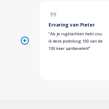
format_quote
Ervaring van Pieter
“Als je rugklachten hebt zou
arrow_circle_left
ik deze podoloog 100 van de
100 keer aanbevelen!”