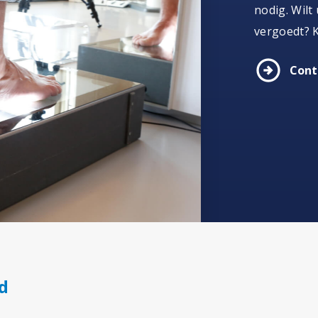
nodig. Wilt
vergoedt? K
arrow_circle_right
Cont
d