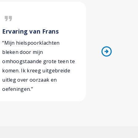
format_quote
format_quote
Ervaring van Frans
Ervaring
“Mijn hielspoorklachten
“Nadat ik 
arrow_circle_right
bleken door mijn
dragen zijn
omhoogstaande grote teen te
volledig v
komen. Ik kreeg uitgebreide
ook geen m
uitleg over oorzaak en
nodig.”
oefeningen.”